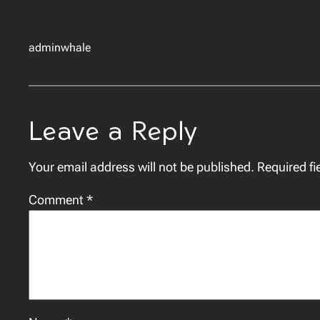
adminwhale
Leave a Reply
Your email address will not be published.
Required f
Comment
*