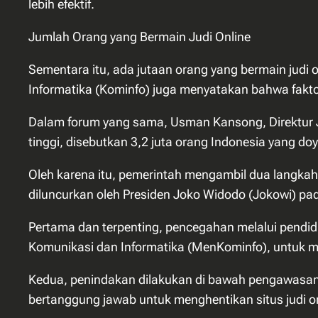
lebih efektif.
Jumlah Orang yang Bermain Judi Online
Sementara itu, ada jutaan orang yang bermain judi 
Informatika (Kominfo) juga menyatakan bahwa fakto
Dalam forum yang sama, Usman Kansong, Direktur J
tinggi, disebutkan 3,2 juta orang Indonesia yang do
Oleh karena itu, pemerintah mengambil dua langkah
diluncurkan oleh Presiden Joko Widodo (Jokowi) pa
Pertama dan terpenting, pencegahan melalui pendidi
Komunikasi dan Informatika (MenKominfo), untuk m
Kedua, penindakan dilakukan di bawah pengawasan Kap
bertanggung jawab untuk menghentikan situs judi o