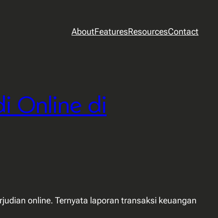
About
Features
Resources
Contact
i Online di
judian online. Ternyata laporan transaksi keuangan