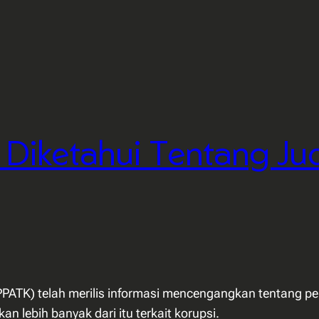
Diketahui Tentang Jud
PATK) telah merilis informasi mencengangkan tentang per
n lebih banyak dari itu terkait korupsi.