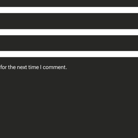
for the next time I comment.