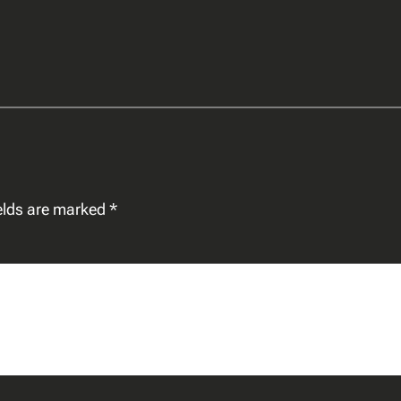
ields are marked
*