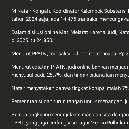
M Natsir Kongah, Koordinator Kelompok Substansi 
tahun 2024 saja, ada 14.475 transaksi mencurigaka
Dalam diskusi online Mati Melarat Karena Judi, Nats
di 2025 itu 24.850.”
Menurut PPATK, transaksi judi online mencapai Rp 30
Menurut catatan PPATK, judi online bahkan menjadi
menyusul pada 25,7%, dan tindak pidana lain meny
Natsir menyatakan bahwa tingkat korupsi malah 7%
Pemerintah sudah turun tangan untuk menangani jud
Semua angka ini menunjukkan masalah kita dengan
TPPU, yang juga berfungsi sebagai Menko Polhuka