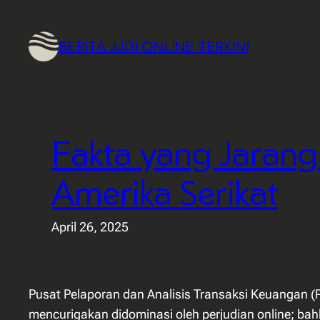
Skip
to
BERITA JUDI ONLINE TERKINI
content
Fakta yang Jarang 
Amerika Serikat
April 26, 2025
Pusat Pelaporan dan Analisis Transaksi Keuangan (P
mencurigakan didominasi oleh perjudian online; bahka