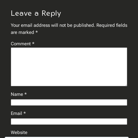
Leave a Reply
Your email address will not be published.
Required fields
are marked
*
Comment
*
Name
*
Email
*
Website