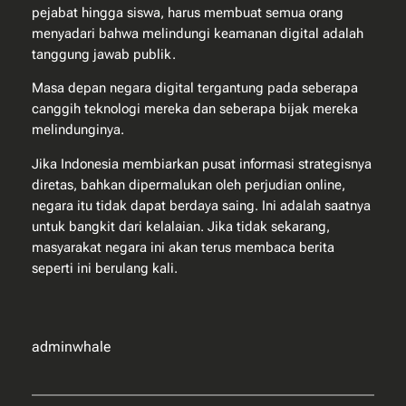
pejabat hingga siswa, harus membuat semua orang
menyadari bahwa melindungi keamanan digital adalah
tanggung jawab publik.
Masa depan negara digital tergantung pada seberapa
canggih teknologi mereka dan seberapa bijak mereka
melindunginya.
Jika Indonesia membiarkan pusat informasi strategisnya
diretas, bahkan dipermalukan oleh perjudian online,
negara itu tidak dapat berdaya saing. Ini adalah saatnya
untuk bangkit dari kelalaian. Jika tidak sekarang,
masyarakat negara ini akan terus membaca berita
seperti ini berulang kali.
adminwhale