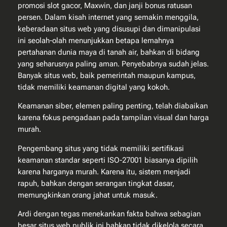
promosi slot gacor, Maxwin, dan janji bonus ratusan
persen. Dalam kisah internet yang semakin menggila,
keberadaan situs web yang disusupi dan dimanipulasi
ini seolah-olah menunjukkan betapa lemahnya
pertahanan dunia maya di tanah air, bahkan di bidang
yang seharusnya paling aman. Penyebabnya sudah jelas.
Banyak situs web, baik pemerintah maupun kampus,
tidak memiliki keamanan digital yang kokoh.
Keamanan siber, elemen paling penting, telah diabaikan
karena fokus pengadaan pada tampilan visual dan harga
murah.
Pengembang situs yang tidak memiliki sertifikasi
keamanan standar seperti ISO-27001 biasanya dipilih
karena harganya murah. Karena itu, sistem menjadi
rapuh, bahkan dengan serangan tingkat dasar,
memungkinkan orang jahat untuk masuk.
Ardi dengan tegas menekankan fakta bahwa sebagian
besar situs web publik ini bahkan tidak dikelola secara