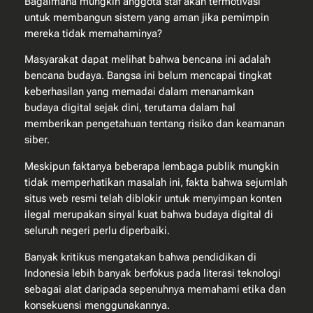
Bagaimana mungkin anggota staf akan termotivasi
untuk membangun sistem yang aman jika pemimpin
mereka tidak memahaminya?
Masyarakat dapat melihat bahwa bencana ini adalah
bencana budaya. Bangsa ini belum mencapai tingkat
keberhasilan yang memadai dalam menanamkan
budaya digital sejak dini, terutama dalam hal
memberikan pengetahuan tentang risiko dan keamanan
siber.
Meskipun faktanya beberapa lembaga publik mungkin
tidak memperhatikan masalah ini, fakta bahwa sejumlah
situs web resmi telah diblokir untuk menyimpan konten
ilegal merupakan sinyal kuat bahwa budaya digital di
seluruh negeri perlu diperbaiki.
Banyak kritikus mengatakan bahwa pendidikan di
Indonesia lebih banyak berfokus pada literasi teknologi
sebagai alat daripada sepenuhnya memahami etika dan
konsekuensi menggunakannya.