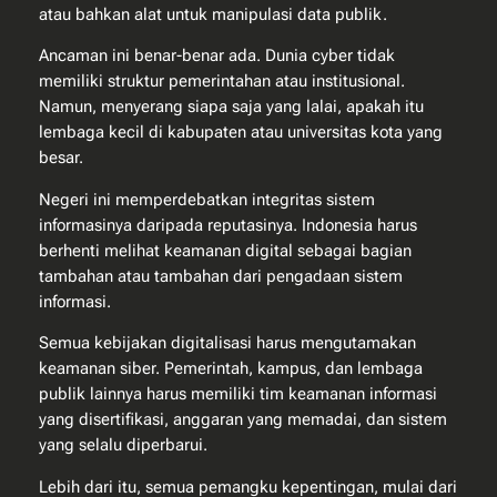
atau bahkan alat untuk manipulasi data publik.
Ancaman ini benar-benar ada. Dunia cyber tidak
memiliki struktur pemerintahan atau institusional.
Namun, menyerang siapa saja yang lalai, apakah itu
lembaga kecil di kabupaten atau universitas kota yang
besar.
Negeri ini memperdebatkan integritas sistem
informasinya daripada reputasinya. Indonesia harus
berhenti melihat keamanan digital sebagai bagian
tambahan atau tambahan dari pengadaan sistem
informasi.
Semua kebijakan digitalisasi harus mengutamakan
keamanan siber. Pemerintah, kampus, dan lembaga
publik lainnya harus memiliki tim keamanan informasi
yang disertifikasi, anggaran yang memadai, dan sistem
yang selalu diperbarui.
Lebih dari itu, semua pemangku kepentingan, mulai dari