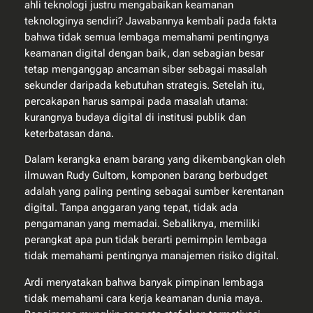
ahli teknologi justru mengabaikan keamanan
teknologinya sendiri? Jawabannya kembali pada fakta
bahwa tidak semua lembaga memahami pentingnya
keamanan digital dengan baik, dan sebagian besar
tetap menganggap ancaman siber sebagai masalah
sekunder daripada kebutuhan strategis. Setelah itu,
percakapan harus sampai pada masalah utama:
kurangnya budaya digital di institusi publik dan
keterbatasan dana.
Dalam kerangka enam barang yang dikembangkan oleh
ilmuwan Rudy Gultom, komponen barang berbudget
adalah yang paling penting sebagai sumber kerentanan
digital. Tanpa anggaran yang tepat, tidak ada
pengamanan yang memadai. Sebaliknya, memiliki
perangkat apa pun tidak berarti pemimpin lembaga
tidak memahami pentingnya manajemen risiko digital.
Ardi menyatakan bahwa banyak pimpinan lembaga
tidak memahami cara kerja keamanan dunia maya.