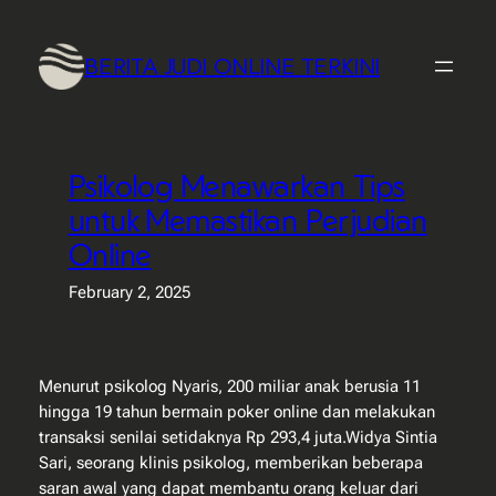
Skip
to
BERITA JUDI ONLINE TERKINI
content
Psikolog Menawarkan Tips
untuk Memastikan Perjudian
Online
February 2, 2025
Menurut psikolog Nyaris, 200 miliar anak berusia 11
hingga 19 tahun bermain poker online dan melakukan
transaksi senilai setidaknya Rp 293,4 juta.Widya Sintia
Sari, seorang klinis psikolog, memberikan beberapa
saran awal yang dapat membantu orang keluar dari